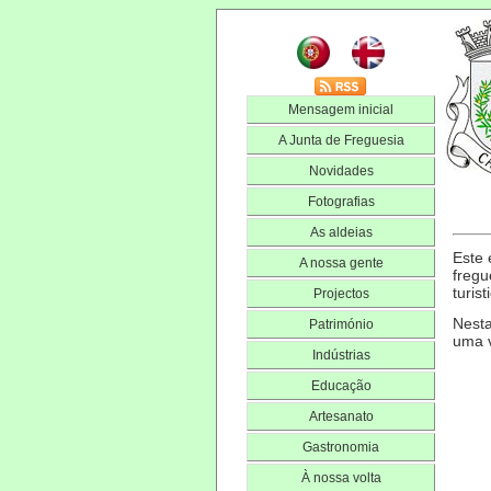
Mensagem inicial
A Junta de Freguesia
Novidades
Fotografias
As aldeias
Este 
A nossa gente
fregu
turis
Projectos
Nesta
Património
uma v
Indústrias
Educação
Artesanato
Gastronomia
À nossa volta