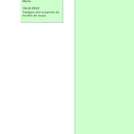
19-12-2013
Cardigos tem ecoponto de
recolha de roupa
17-12-2013
Presépio contínua a marcar
pontos
14-12-2013
Câmara promove sorteio
natalício
13-12-2013
Crianças de Cardigos foram
ao cinema
09-12-2013
Câmara Municipal de
Mação promove várias
iniciativas este Natal
30-11-2013
Praia do Vergancinho
ganhou estrela do Médio
Tejo
13-11-2013
Cento e cinquenta foram a
Marvão
23-06-2013
Dinheiro do concurso de
presépios doado
16-06-2013
Escuteiros da Amadora