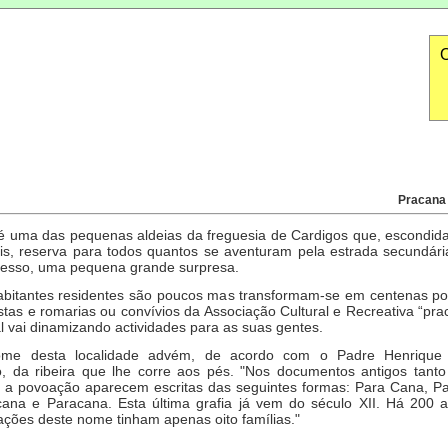
O
Pracana 
é uma das pequenas aldeias da freguesia de Cardigos que, escondida
is, reserva para todos quantos se aventuram pela estrada secundári
cesso, uma pequena grande surpresa.
bitantes residentes são poucos mas transformam-se em centenas po
stas e romarias ou convívios da Associação Cultural e Recreativa “pr
l vai dinamizando actividades para as suas gentes.
me desta localidade advém, de acordo com o Padre Henrique 
, da ribeira que lhe corre aos pés. "Nos documentos antigos tanto 
 a povoação aparecem escritas das seguintes formas: Para Cana, P
ana e Paracana. Esta última grafia já vem do século XII. Há 200 
ções deste nome tinham apenas oito famílias."