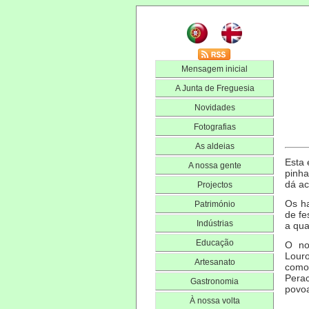
Mensagem inicial
A Junta de Freguesia
Novidades
Fotografias
As aldeias
Esta 
A nossa gente
pinha
dá a
Projectos
Os ha
Património
de fe
Indústrias
a qua
Educação
O no
Louro
Artesanato
como
Perac
Gastronomia
povoa
À nossa volta