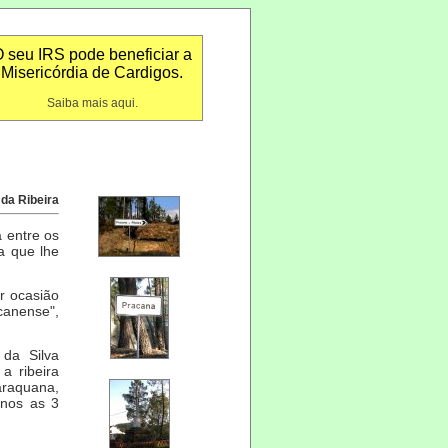
 seu IRS pode beneficiar a
Misericórdia de Cardigos.
Saiba mais aqui.
da Ribeira
 entre os
a que lhe
r ocasião
acanense",
da Silva
a ribeira
araquana,
anos as 3