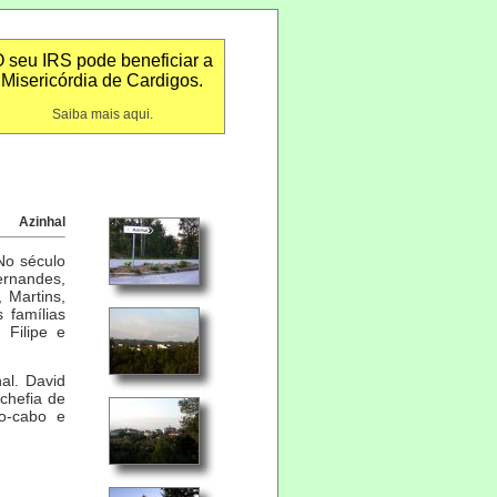
 seu IRS pode beneficiar a
Misericórdia de Cardigos.
Saiba mais aqui.
Azinhal
No século
ernandes,
 Martins,
 famílias
 Filipe e
al. David
chefia de
o-cabo e