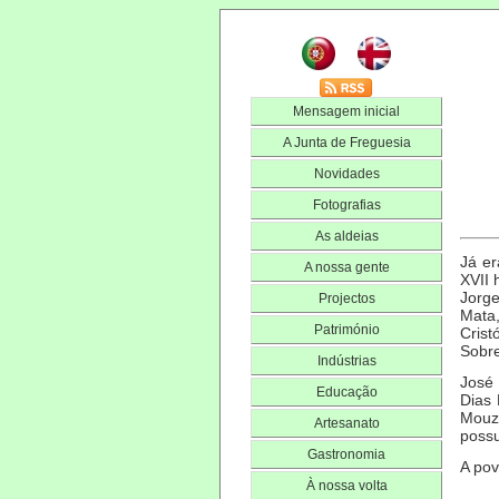
Mensagem inicial
A Junta de Freguesia
Novidades
Fotografias
As aldeias
Já er
A nossa gente
XVII 
Jorge
Projectos
Mata
Património
Crist
Sobre
Indústrias
José
Educação
Dias 
Mouz
Artesanato
possu
Gastronomia
A pov
À nossa volta