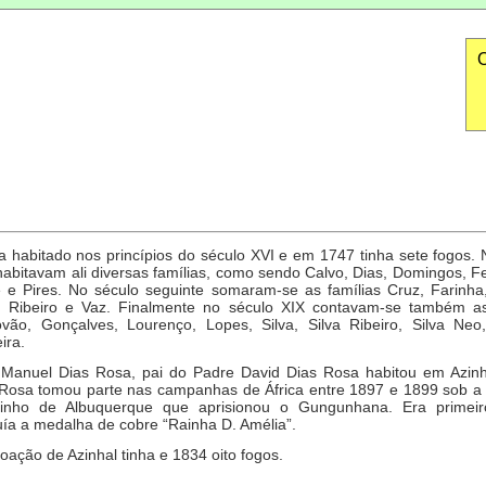
O
a habitado nos princípios do século XVI e em 1747 tinha sete fogos. 
habitavam ali diversas famílias, como sendo Calvo, Dias, Domingos, F
 e Pires. No século seguinte somaram-se as famílias Cruz, Farinha,
, Ribeiro e Vaz. Finalmente no século XIX contavam-se também as
óvão, Gonçalves, Lourenço, Lopes, Silva, Silva Ribeiro, Silva Neo,
ira.
 Manuel Dias Rosa, pai do Padre David Dias Rosa habitou em Azinh
Rosa tomou parte nas campanhas de África entre 1897 e 1899 sob a 
inho de Albuquerque que aprisionou o Gungunhana. Era primeir
ía a medalha de cobre “Rainha D. Amélia”.
oação de Azinhal tinha e 1834 oito fogos.