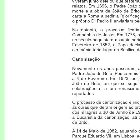
viveram junto dele ou que testem
relatos. Em
1696
, o Padre João d
morte e a obra de João de Bri
carta a Roma a pedir a “
glorifica
o próprio D. Pedro II enviariam pe
No entanto, o processo ficari
Companhia de Jesus. Em
1773
, 
no século seguinte o assunto ser
Fevereiro
de
1852
, o Papa decla
cerimónia teria lugar na
Basílica 
Canonização
Novamente os anos passaram at
Padre João de Brito. Pouco mais 
a 4 de Fevereiro. Em
1923
, os 
João de Brito, ao que se seguir
celebrações e a um renascime
reportados.
O processo de canonização é ini
as curas que deram origem ao pro
dos milagres a
30 de Junho
de
1
à
Eucaristia
da canonização, atri
de Brito.
A
14 de Maio
de
1982
, aquando d
Parque Eduardo VII
, em
Lisboa
, 