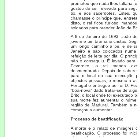
prometeu que nada lhes faltaria, 
gostou de ser relevada para segu
tio, e aos sacerdotes. Estes, 
chamasse o príncipe que, entretan
disto, o rei ficou furioso, mando
soldados para prender João de Br
A
8 de Janeiro
de
1693
, João d
jovem e um brâmane cristão. Segu
um longo caminho a pé, e de se
Janeiro e são colocados numa
refeição de leite por dia. O prínc
não o conseguiu. É levado para 
Fevereiro, o rei manda exec
desmembrado. Depois de saberem 
para o local da sua execução 
objectos pessoais, e mesmo a
a
Portugal e entregue ao rei D. Ped
“boa-nova” dado tratar-se de alg
Brito, o local onde foi executado 
sua morte fez aumentar o númer
região de Madurai. Também a n
começou a aumentar.
Processo de beatificação
A morte e o relato de milagres 
beatificação
. O processo foi ini