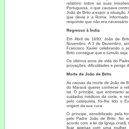
relatório sobre as suas missões
Portuguesa, o que causava contro
João de Brito a expor a situação
que devia ir a Roma. Informado 
responde que não era necessário i
Regresso à Índia
Em Abril de
1690
, João de Bri
Novembro. A
3 de Dezembro
, an
Francisco Xavier celebrando o s
Brito consegue que o túmulo seja 
Os últimos anos de vida do Padr
provações, dificuldades e perigo d
Morte de João de Brito
As causas da morte de João de Br
do Maravá querer conhecer a reli
tal. O príncipe, que entretanto
cuidados médicos da corte, e re
pelo catequista, foi-lhe lido o 
origem da sua cura.
O príncipe, sensibilizado pela 
pelo Padre João de Brito. No e
acordo com a lei da Igreja cristã,
ficar apenas com uma mulher,