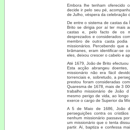
Embora lhe tenham oferecido c
decide ir pelo seu pé, acompanh
de Julho
, véspera da celebração 
De entre o
sistema de castas da 
Brito se dirigia por aí ter mais
castas e, pelo facto de os m
desprezados e considerados com
membro de outra casta podia 
missionários. Percebendo que a 
brâmanes
, eram identificar-se 
eles, deixou crescer o cabelo e a
Até
1679
, João de Brito efectuou
Esta acção abrangeu doentes, 
missionário não era fácil devi
torrenciais e, sobretudo, a pers
prestou foram consideradas com
Quaresma de 1678, mais de 3 00
trabalho missionário de João d 
mesmo perigo de vida, ao longo 
exerce o cargo de Superior da Mi
A
5 de Maio
de 1686, João de
perseguições contra os cristão
nenhum missionário passava por 
um missionário que o tenta dissu
partir. Aí, baptiza e confessa m