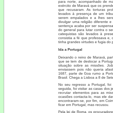
para norte, acompanhado de mai
exército de Maravá que os prende
que recusaram. As torturas pro
levados à presença de um tribu
serem
empalados
e a lhes ser
divulgar uma religião diferente 
sentença acaba por ser suspensa 
do general para lutar contra o s
catequistas são levados à pres
consistia a fé que professava e, 
tinha grandes virtudes e fugia d
Ida a Portugal
Deixando o reino de Maravá, pa
que se tem de deslocar a Portug
situação sobre as missões. Joã
enviassem pois não queria afas
1687, parte de Goa rumo a Port
Brasil
. Chega a Lisboa a
8 de Set
No seu regresso a Portugal, foi
seguida, foi visitar as casas dos 
recrutar elementos para as mis
ocasiões contacta-lo, mas ele da
encontraram-se, por fim, em Coimb
ficar em Portugal, mas recusou.
Pela lei de Roma, os procuradore