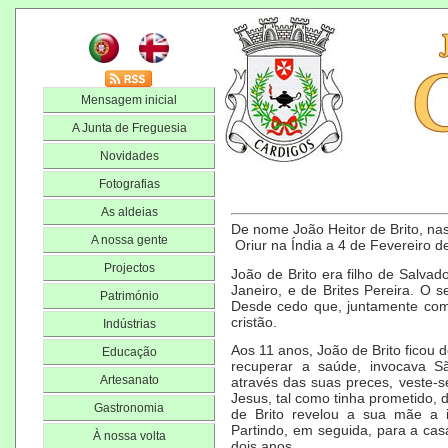
Mensagem inicial
A Junta de Freguesia
Novidades
Fotografias
As aldeias
De nome João Heitor de Brito, n
A nossa gente
Oriur
na
Índia
a
4 de Fevereiro
d
Projectos
João de Brito era filho de Salvad
Janeiro
, e de Brites Pereira. O 
Património
Desde cedo que, juntamente com 
cristão.
Indústrias
Aos 11 anos, João de Brito ficou 
Educação
recuperar a saúde, invocava
S
Artesanato
através das suas preces, veste-
Jesus
, tal como tinha prometido,
Gastronomia
de Brito revelou a sua mãe a 
Partindo, em seguida, para a ca
À nossa volta
dois anos.