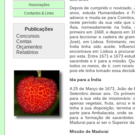
Associações
Depois de cumprido o noviciado, 
anos, estuda Humanidades e Fil
Contactos & Links
adoece e muda-se para
Coimbra
neste período da sua vida que
Ásia
, nomeadamente na
Índia
,
Publicações
primeiro em 1668, e depois em 16
Concursos
para leccionar a cadeira de
gram
Contas
José
), em Lisboa. Entretanto, re
Índia tinha sido aceite. Influe
Orçamentos
encontrava em Lisboa a procurar
Relatórios
por esta. Entre
1671
e
1673
estu
sacerdote
e ir para a missão. Qu
todos os meios, de ir, com receio
pois ele tinha tomado essa decisã
Ida para a Índia
A
25 de Março
de
1673
, João de
Setembro
desse ano. Os primeiro
para a sua vida de missionário:
apenas vegetais, fruta, arroz e 
tinha à sua disposição; termina 
parte para Ambalacata, onde se 
para a formação de sacerdotes 
Madurai para aí ser o Superior d
Missão de Madurai