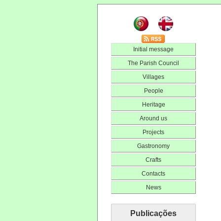
Initial message
The Parish Council
Villages
People
Heritage
Around us
Projects
Gastronomy
Crafts
Contacts
News
Publicações