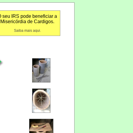
 seu IRS pode beneficiar a
Misericórdia de Cardigos.
Saiba mais aqui.