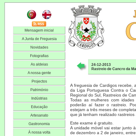
Mensagem inicial
A Junta de Freguesia
Novidades
Fotografias
As aldeias
24-12-2013
Rastreio de Cancro da M
A nossa gente
Projectos
A freguesia de Cardigos recebe, 
Património
da Liga Portuguesa Contra o Ca
Regional do Sul, Rastreios de C
Indústrias
Todas as mulheres com idades
poderão aí fazer o rastreio. 
Educação
estejam a três meses de completa
que já tenham realizado rastreios
Artesanato
Este exame é gratuito.
Gastronomia
A unidade móvel vai estar junto
À nossa volta
de dezembro a 2 de janeiro, entre