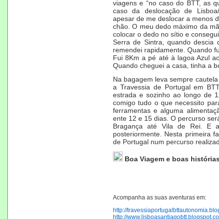
viagens e “no caso do BTT, as 
caso da deslocação de Lisboa/
apesar de me deslocar a menos d
chão. O meu dedo máximo da mão d
colocar o dedo no sítio e conseg
Serra de Sintra, quando descia
remendei rapidamente. Quando fui
Fui 8Km a pé até à lagoa Azul 
Quando cheguei a casa, tinha a 
Na bagagem leva sempre cautela e
a Travessia de Portugal em BTT
estrada e sozinho ao longo de 1
comigo tudo o que necessito para
ferramentas e alguma alimentaç
ente 12 e 15 dias. O percurso ser
Bragança até Vila de Rei. E 
posteriormente. Nesta primeira fa
de Portugal num percurso realizad
Boa Viagem e boas histórias
Acompanha as suas aventuras em:
http://travessiaportugalbttautonomia.bl
http://www.lisboasantiagobtt.blogspot.c