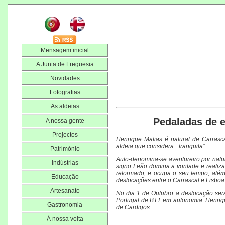
Mensagem inicial
A Junta de Freguesia
Novidades
Fotografias
As aldeias
Pedaladas de 
A nossa gente
Projectos
Henrique Matias é natural de Carrasca
aldeia que considera “ tranquila” .
Património
Auto-denomina-se aventureiro por natur
Indústrias
signo Leão domina a vontade e realiza
reformado, e ocupa o seu tempo, além
Educação
deslocações entre o Carrascal e Lisboa
Artesanato
No dia 1 de Outubro a deslocação será
Portugal de BTT em autonomia. Henriqu
Gastronomia
de Cardigos.
À nossa volta