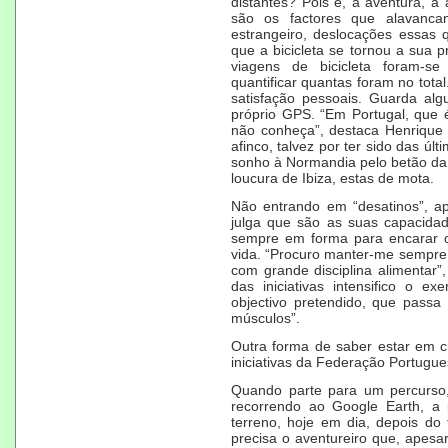
distantes? Pois é, a aventura, a 
são os factores que alavanca
estrangeiro, deslocações essas
que a bicicleta se tornou a sua 
viagens de bicicleta foram-s
quantificar quantas foram no tot
satisfação pessoais. Guarda al
próprio GPS. “Em Portugal, que 
não conheça”, destaca Henrique 
afinco, talvez por ter sido das ú
sonho à Normandia pelo betão da 2ª
loucura de Ibiza, estas de mota.
Não entrando em “desatinos”, ap
julga que são as suas capacidad
sempre em forma para encarar os
vida. “Procuro manter-me sempre 
com grande disciplina alimentar”
das iniciativas intensifico o e
objectivo pretendido, que pass
músculos”.
Outra forma de saber estar em c
iniciativas da Federação Portugu
Quando parte para um percurso, 
recorrendo ao Google Earth, a 
terreno, hoje em dia, depois do
precisa o aventureiro que, apesa