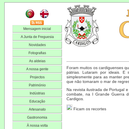
Mensagem inicial
A Junta de Freguesia
Novidades
Fotografias
As aldeias
Foram muitos os cardiguenses que
A nossa gente
pátrias. Lutaram por ideais. E
simplesmente para as manter pr
Projectos
que não tomaram o mar de regres
Património
Na revista ilustrada de Portugal 
Indústrias
combate, na I Grande Guerra do
Cardigos.
Educação
Ficam os recortes
Artesanato
Gastronomia
À nossa volta