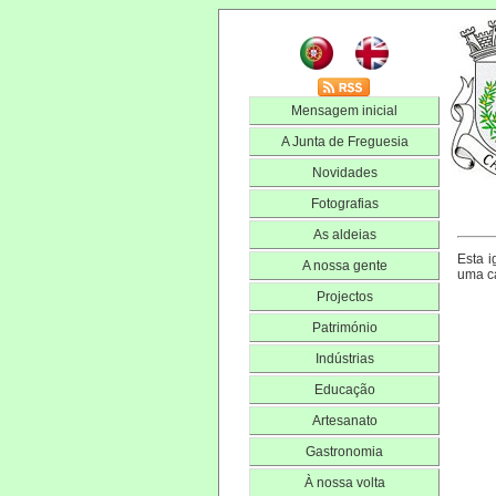
Mensagem inicial
A Junta de Freguesia
Novidades
Fotografias
As aldeias
Esta i
A nossa gente
uma ca
Projectos
Património
Indústrias
Educação
Artesanato
Gastronomia
À nossa volta