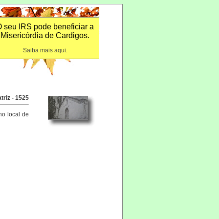
 seu IRS pode beneficiar a
Misericórdia de Cardigos.
Saiba mais aqui.
triz - 1525
no local de