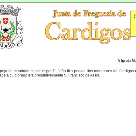
O
A Igreja Ma
greja foi mandada construir por D. João III a pedido dos moradores de Cardigos 
pela cujo orago era presumívelmente S. Francisco de Assis.