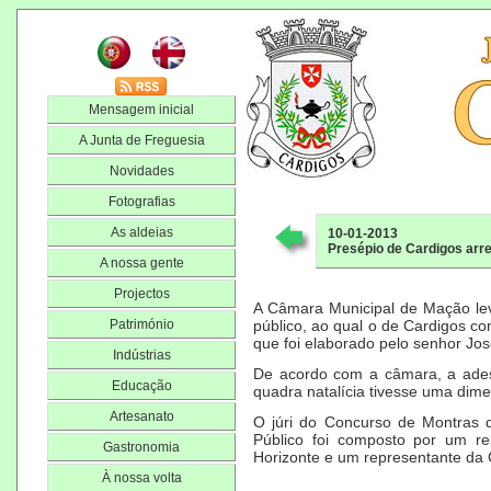
Mensagem inicial
A Junta de Freguesia
Novidades
Fotografias
As aldeias
10-01-2013
Presépio de Cardigos arre
A nossa gente
Projectos
A Câmara Municipal de Mação le
Património
público, ao qual o de Cardigos co
que foi elaborado pelo senhor Jos
Indústrias
De acordo com a câmara, a ades
Educação
quadra natalícia tivesse uma dim
Artesanato
O júri do Concurso de Montras 
Público foi composto por um r
Gastronomia
Horizonte e um representante da
À nossa volta