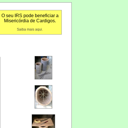
O seu IRS pode beneficiar a
Misericórdia de Cardigos.
Saiba mais aqui.