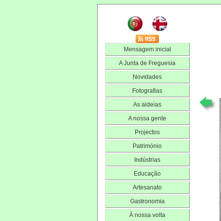
Mensagem inicial
A Junta de Freguesia
Novidades
Fotografias
As aldeias
A nossa gente
Projectos
Património
Indústrias
Educação
Artesanato
Gastronomia
À nossa volta