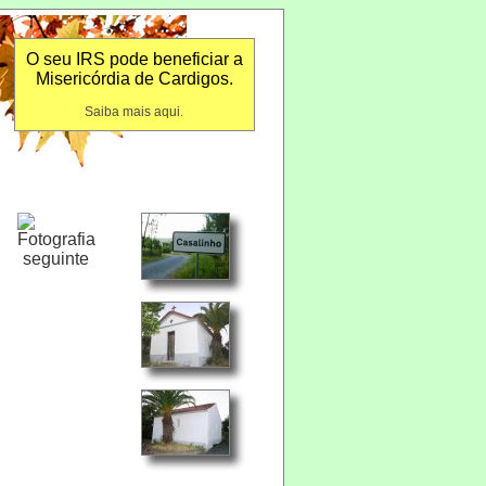
O seu IRS pode beneficiar a
Misericórdia de Cardigos.
Saiba mais aqui.